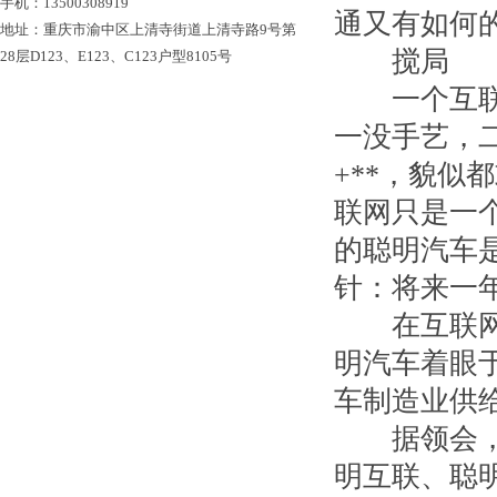
手机：13500308919
通又有如何
地址：重庆市渝中区上清寺街道上清寺路9号第
搅局
28层D123、E123、C123户型8105号
一个互联网
一没手艺，
+**，貌似
联网只是一
的聪明汽车
针：将来一
在互联网+
明汽车着眼
车制造业供
据领会，“
明互联、聪